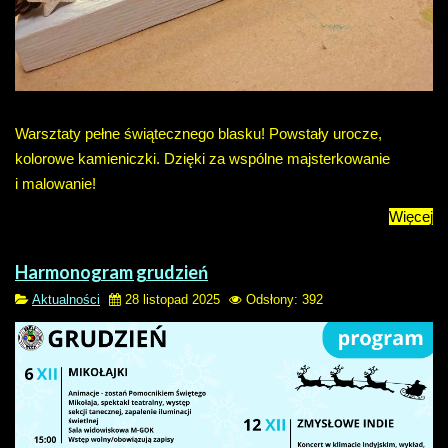
Warsztaty pełne świątecznego blasku!
Powsta
ły urocze,
kolorowe kamieniczki.
Dzi
ęki za wsp
ólne majsterkowanie
i malowanie!
Więcej
Harmonogram grudzień
Aktualności
28 listopad 2025
Odsłony: 392