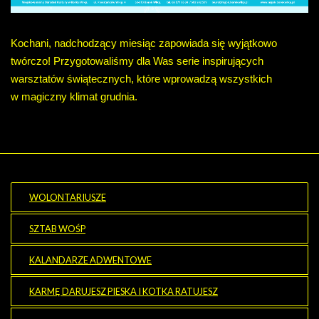
Kochani, nadchodz
ący miesiąc zapowiada się wyjątkowo
tw
órczo!
Przygotowali
śmy dla Was serie inspirujących
warsztat
ów
świątecznych, kt
óre wprowadz
ą wszystkich
w magiczny klimat grudnia.
WOLONTARIUSZE
SZTAB WOŚP
KALANDARZE ADWENTOWE
KARMĘ DARUJESZ PIESKA I KOTKA RATUJESZ