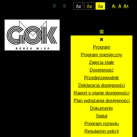
Aa
Aa
Aa
A-
A
A+
Program
Program miesięczny
Zajęcia stałe
Dostępność
Przedprzewodnik
Deklaracja dostępności
Raport o stanie dostępności
Plan wdrażania dostępności
Dokumenty
Statut
Program rozwoju
Regulamin sekcji