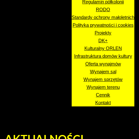
Regulamin półkolonii
RODO
Standardy ochrony małoletnich
Polityka prywatności i cookies
Projekty
DK+
Kulturalny ORLEN
Infrastruktura domów kultury
Oferta wynajmów
Wynajem sal
Wynajem sprzętów
Wynajem terenu
Cennik
Kontakt
AKTUALNOŚCI