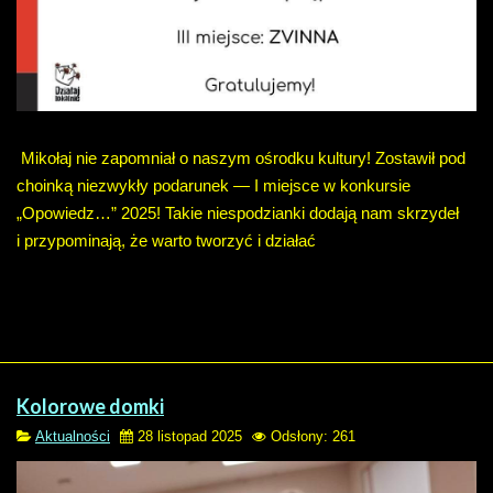
Miko
łaj nie zapomniał o naszym ośrodku kultury!
Zostawi
ł pod
choinką niezwykły podarunek
—
I miejsce w konkursie
„Opowiedz…” 2025!
Takie niespodzianki dodaj
ą nam skrzydeł
i przypominają, że warto tworzyć i działać
Kolorowe domki
Aktualności
28 listopad 2025
Odsłony: 261