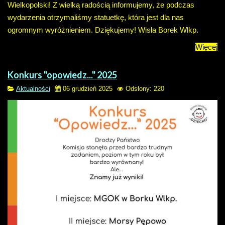
Wielkopolski! Z wielką radością informujemy, że podczas
wydarzenia otrzymaliśmy statuetkę, kt
óra jest dla nas
ogromnym wyró
żnieniem. Dziękujemy! Wisła Borek Wlkp.
Więcej
Konkurs "opowiedz..." 2025
Aktualności
06 grudzień 2025
Odsłony: 220